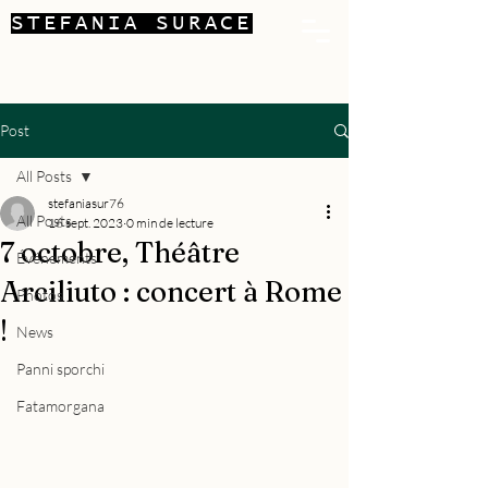
STEFANIA SURACE
Post
All Posts
stefaniasur76
All Posts
16 sept. 2023
0 min de lecture
7 octobre, Théâtre
Événements
Arciliuto : concert à Rome
Photos
!
News
Panni sporchi
Fatamorgana