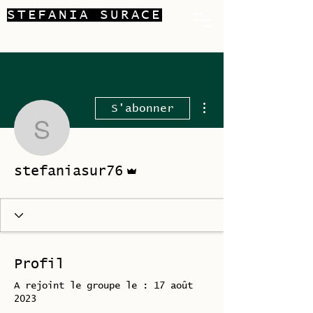
STEFANIA SURACE
Plus d'actions
S'abonner
stefaniasur76
Administrateur
stefaniasur76
Profil
A rejoint le groupe le : 17 août
2023