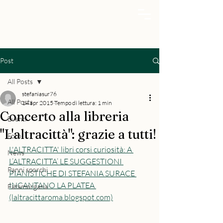
Post
All Posts
stefaniasur76
All Posts
14 apr 2015
Tempo di lettura: 1 min
Concerto alla libreria
Eventi
"L'altracittà": grazie a tutti!
Foto
L'ALTRACITTA' libri corsi curiosità: A 
News
L’ALTRACITTA’ LE SUGGESTIONI 
Panni sporchi
PIANISTICHE DI STEFANIA SURACE 
INCANTANO LA PLATEA 
Fatamorgana
(laltracittaroma.blogspot.com)