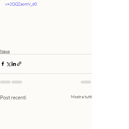
v=2QQZaomV_d0
News
Post recenti
Mostra tutti