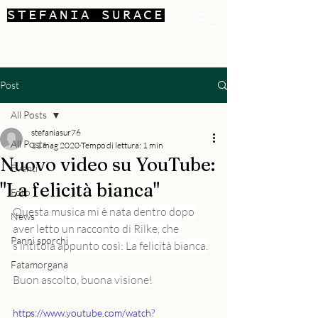
STEFANIA SURACE
Post
All Posts
stefaniasur76
All Posts
11 mag 2020
Tempo di lettura: 1 min
Nuovo video su YouTube:
Eventi
"La felicità bianca"
Foto
Questa musica mi è nata dentro dopo 
News
aver letto un racconto di Rilke, che 
Panni sporchi
s’intitola appunto così: La felicità bianca.
Fatamorgana
Buon ascolto, buona visione!
https://www.youtube.com/watch?