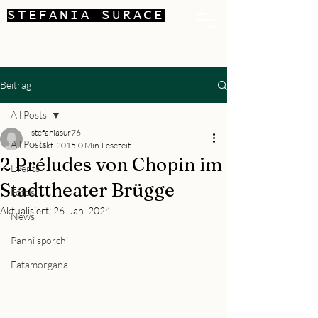
STEFANIA SURACE
Beitrag
All Posts
stefaniasur76
All Posts
7. Okt. 2015
0 Min. Lesezeit
2 Préludes von Chopin im
Events
Stadttheater Brügge
Fotos
Aktualisiert:
26. Jan. 2024
News
Panni sporchi
Fatamorgana