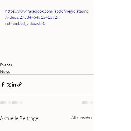
https://www.facebook.com/labdonnegioiatauro
/videos/2753446481541582/?
ref=embed_video&t=0
Events
News
Aktuelle Beiträge
Alle ansehen