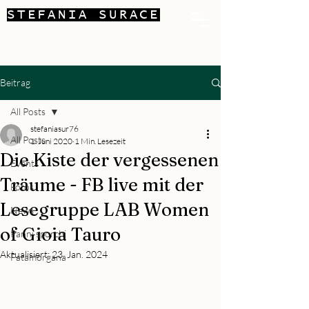
STEFANIA SURACE
Beitrag
All Posts
stefaniasur76
All Posts
1. Juni 2020
1 Min. Lesezeit
Die Kiste der vergessenen
Events
Träume - FB live mit der
Fotos
Lesegruppe LAB Women
News
of Gioia Tauro
Panni sporchi
Aktualisiert:
23. Jan. 2024
Fatamorgana