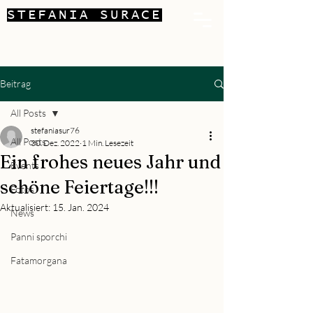
STEFANIA SURACE
Beitrag
All Posts
stefaniasur76
All Posts
30. Dez. 2022
1 Min. Lesezeit
Ein frohes neues Jahr und
Events
schöne Feiertage!!!
Fotos
Aktualisiert:
15. Jan. 2024
News
Panni sporchi
Fatamorgana