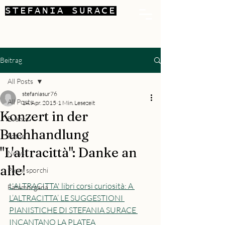
STEFANIA SURACE
Beitrag
All Posts
stefaniasur76
All Posts
14. Apr. 2015
1 Min. Lesezeit
Konzert in der
Events
Buchhandlung
Fotos
"L'altracittà": Danke an
News
alle!
Panni sporchi
L'ALTRACITTA' libri corsi curiosità: A 
Fatamorgana
L’ALTRACITTA’ LE SUGGESTIONI 
PIANISTICHE DI STEFANIA SURACE 
INCANTANO LA PLATEA 