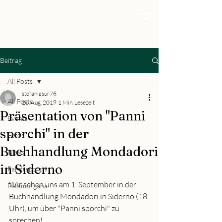
Beitrag
All Posts
stefaniasur76
All Posts
20. Aug. 2019
1 Min. Lesezeit
Präsentation von "Panni
Events
sporchi" in der
Fotos
Buchhandlung Mondadori
News
in Siderno
Panni sporchi
Wir sehen uns am 1. September in der 
Fatamorgana
Buchhandlung Mondadori in Siderno (18 
Uhr), um über "Panni sporchi" zu 
sprechen!