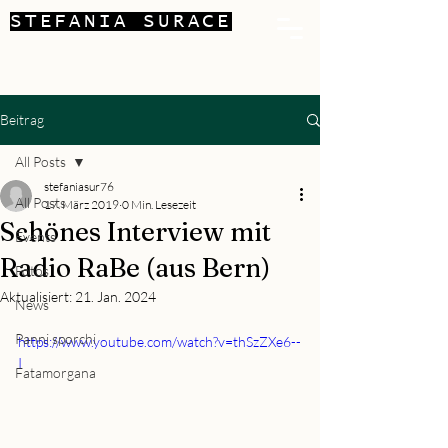
STEFANIA SURACE
Beitrag
All Posts
stefaniasur76
All Posts
17. März 2019
0 Min. Lesezeit
Schönes Interview mit
Events
Radio RaBe (aus Bern)
Fotos
Aktualisiert:
21. Jan. 2024
News
Panni sporchi
https://www.youtube.com/watch?v=thSzZXe6--
I
Fatamorgana