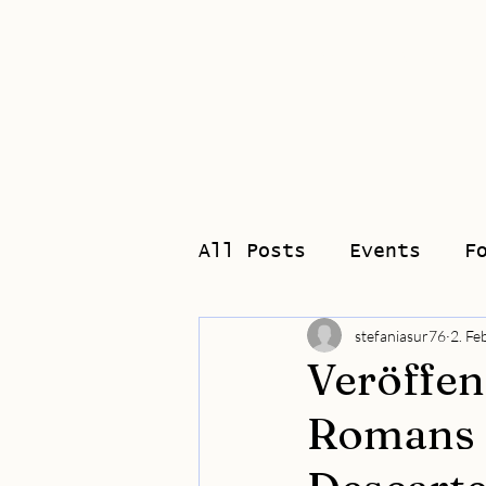
Home
Biograp
All Posts
Events
F
stefaniasur76
2. Fe
Veröffen
Romans "