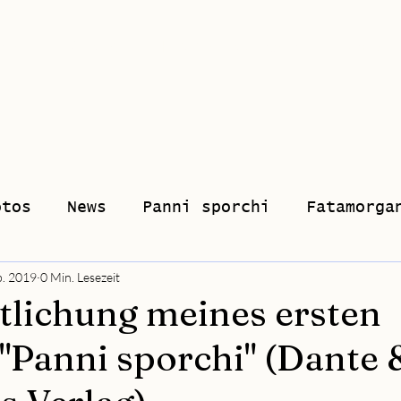
hie
Musik
Klavierstunden
Shop
otos
News
Panni sporchi
Fatamorga
b. 2019
0 Min. Lesezeit
tlichung meines ersten
Panni sporchi" (Dante 