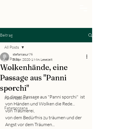
Beitrag
All Posts
stefaniasur76
All Posts
5. Apr. 2020
1 Min. Lesezeit
Wolkenhände, eine
Events
Passage aus "Panni
Fotos
sporchi"
News
In dieser Passage aus "Panni sporchi"  ist 
Panni sporchi
von Händen und Wolken die Rede...
Fatamorgana
von Träumerei,
von dem Bedürfnis zu träumen und der 
Angst vor dem Träumen...