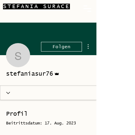
STEFANIA SURACE
Weitere Optionen
Folgen
stefaniasur76
Administrator
stefaniasur76
Profil
Beitrittsdatum: 17. Aug. 2023