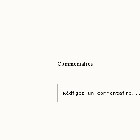
Commentaires
Rédigez un commentaire..
NOUVEAU : Le livre audio
de Panni sporchi est paru
aujourd'hui