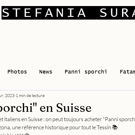
STEFANIA SUR
Photos
News
Panni sporchi
Fata
vr. 2023
1 min de lecture
porchi" en Suisse
t italiens en Suisse : on peut toujours acheter "Panni sporchi"
ona, une référence historique pour tout le Tessin 📚