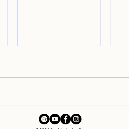
.
7 octobre, Théâtre
Merc
Arciliuto : concert à Rome !
sout