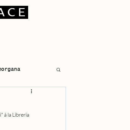
ACE
morgana
 à la Libreria 