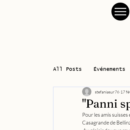
All Posts
Événements
stefaniasur76
17 fé
"Panni s
Pour les amis suisses e
Casagrande de Bellinz