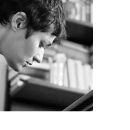
écouter ici : Stefania Surace - YouTube
ou bien ici: Stefania Surace | Spotify