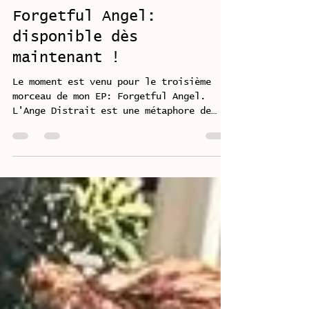
stefaniasur76
il y a 6 jours
1 min de lecture
Forgetful Angel:
disponible dès
maintenant !
Le moment est venu pour le troisième
morceau de mon EP: Forgetful Angel.
L'Ange Distrait est une métaphore de
l'inspiration artistique : une présence
éphémère qui passe, nous frôlant de sa
douceur, pour ensuite s'oublier elle-
même et oublier son propre but,
s'évanouissant au fil de son errance,
nous laissant enchantés et émerveillés
pour un instant fugace. Il y a quelque
chose d'imparfait dans la grâce de cet
Ange, ce qui le rend profondément
humain, tout comme la musique...