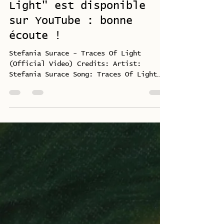
stefaniasur76
27 juin
1 min de lecture
La vidéo de "Traces of
Light" est disponible
sur YouTube : bonne
écoute !
Stefania Surace - Traces Of Light
(Official Video) Credits: Artist:
Stefania Surace Song: Traces Of Light
Label: Klangspot Nu Classical