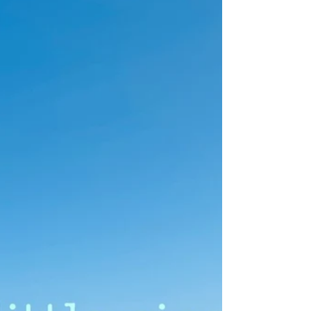
par le label Klangspot Nu Classical et
vous pouvez dès à présent écouter le
premier morceau : "Traces of Light".
Moonflowers représente tout ce qui a
besoin d'ombre, de délicatesse et d'une
lumière moins intense pour s'épanouir —
tout comme le reflet indirect de la
lune. Ce sont les fruits silencieux de
notre monde intérieur, qui n'émergent
que lorsque nous sommes capables de nous
perdre dans les ombres, en abandonnant
en quelque sorte no