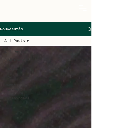
Nouveautés
All Posts
All Posts
Événements
Photos
News
Panni
sporchi
Fatamorgana