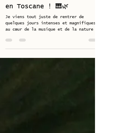
stefaniasur76
25 juil.
1 min de lecture
De retour du Festival
Naturalmente Pianoforte
en Toscane ! 🎹🌿
Je viens tout juste de rentrer de
quelques jours intenses et magnifiques
au cœur de la musique et de la nature du
Casentino. Un grand merci à toutes les
personnes venues m'écouter, à celles
avec qui j'ai partagé ces moments, et à
toute l'équipe pour ce si chaleureux
accueil. Je rentre la tête pleine
d'inspiration et de belle énergie !