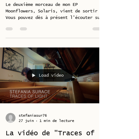
stefaniasur76
25 juil.
1 min de lecture
« Solaris » est
maintenant disponible !
🎧
Le deuxième morceau de mon EP
Moonflowers, Solaris, vient de sortir !
Vous pouvez dès à présent l'écouter sur
toutes les plateformes de streaming.
Bonne écoute !
https://klangspot.com/stefania-surace-
solaris-a-luminous-neoclassical-piano-
miniature-on-klangspot-nu-classical/
Load video