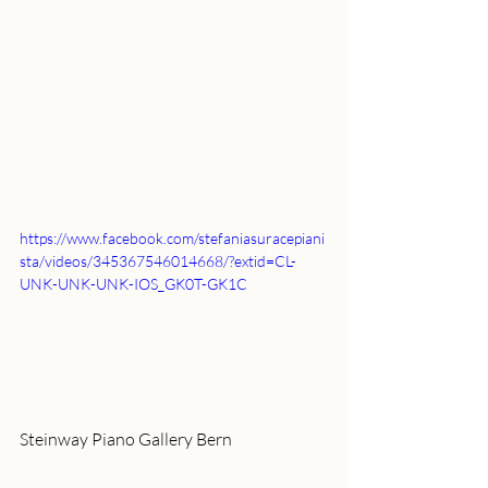
https://www.facebook.com/stefaniasuracepiani
sta/videos/345367546014668/?extid=CL-
UNK-UNK-UNK-IOS_GK0T-GK1C
Steinway Piano Gallery Bern