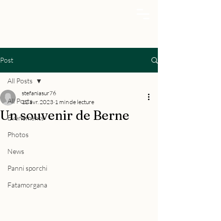
Post
All Posts
stefaniasur76
All Posts
12 avr. 2023
1 min de lecture
Un souvenir de Berne
Événements
Photos
News
Panni sporchi
Fatamorgana