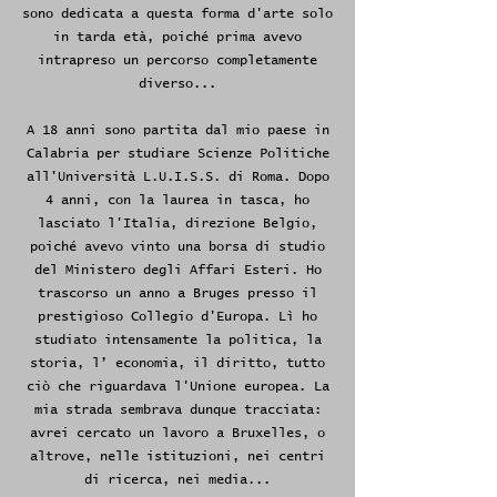
sono dedicata a questa forma d'arte solo
in tarda età, poiché prima avevo
intrapreso un percorso completamente
diverso...
A 18 anni sono partita dal mio paese in
Calabria per studiare Scienze Politiche
all'Università L.U.I.S.S. di Roma. Dopo
4 anni, con la laurea in tasca, ho
lasciato l'Italia, direzione Belgio,
poiché avevo vinto una borsa di studio
del Ministero degli Affari Esteri. Ho
trascorso un anno a Bruges presso il
prestigioso Collegio d'Europa. Lì ho
studiato intensamente la politica, la
storia, l’ economia, il diritto, tutto
ciò che riguardava l'Unione europea. La
mia strada sembrava dunque tracciata:
avrei cercato un lavoro a Bruxelles, o
altrove, nelle istituzioni, nei centri
di ricerca, nei media...