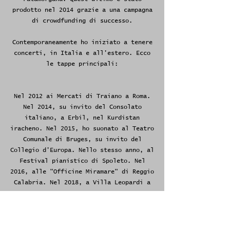
prodotto nel 2014 grazie a una campagna
di crowdfunding di successo.
Contemporaneamente ho iniziato a tenere
concerti, in Italia e all'estero. Ecco
le tappe principali:
Nel 2012 ai Mercati di Traiano a Roma.
Nel 2014, su invito del Consolato
italiano, a Erbil, nel Kurdistan
iracheno. Nel 2015, ho suonato al Teatro
Comunale di Bruges, su invito del
Collegio d'Europa. Nello stesso anno, al
Festival pianistico di Spoleto. Nel
2016, alle "Officine Miramare" di Reggio
Calabria. Nel 2018, a Villa Leopardi a
Roma.
Ho anche scritto un romanzo, "Panni
sporchi", pubblicato nel 2018 da