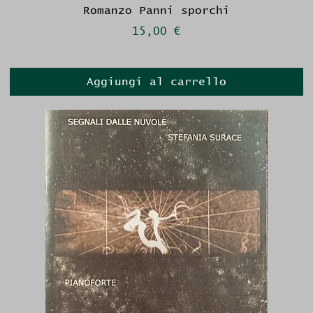
Romanzo Panni sporchi
Prezzo
15,00 €
Aggiungi al carrello