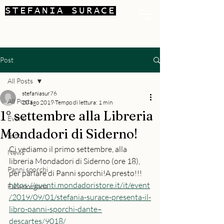
STEFANIA SURACE
Post
All Posts
stefaniasur76
All Posts
20 ago 2019
Tempo di lettura: 1 min
1° settembre alla Libreria
Eventi
Mondadori di Siderno!
Foto
Ci vediamo il primo settembre, alla 
News
libreria Mondadori di Siderno (ore 18), 
Panni sporchi
per parlare di Panni sporchi!A presto!!!
https://eventi.mondadoristore.it/it/event
Fatamorgana
/2019/09/01/stefania-surace-presenta-il-
libro-panni-sporchi-dante–
descartes/9018/