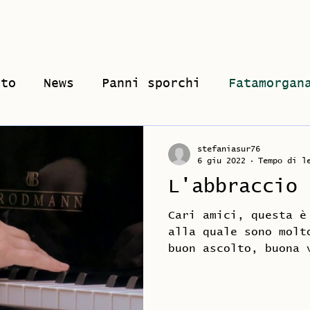
ia
Musica
Lezioni di piano
Shop
oto
News
Panni sporchi
Fatamorgan
stefaniasur76
6 giu 2022
Tempo di l
L'abbraccio
Cari amici, questa è
alla quale sono molt
buon ascolto, buona 
Riccardo Romagnoli)