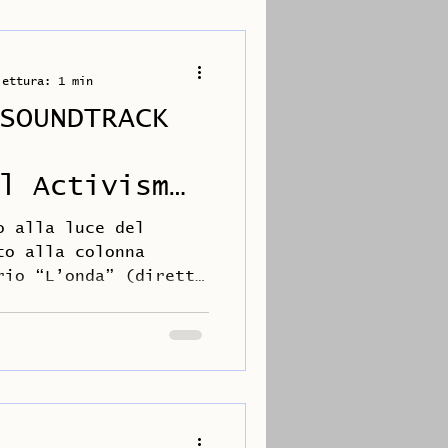
lettura: 1 min
SOUNDTRACK
l Activism
o alla luce del
to alla colonna
rio “L’onda” (diretto
...