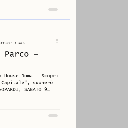
ettura: 1 min
 Parco –
n House Roma – Scopri
 Capitale”, suonerò
EOPARDI, SABATO 9