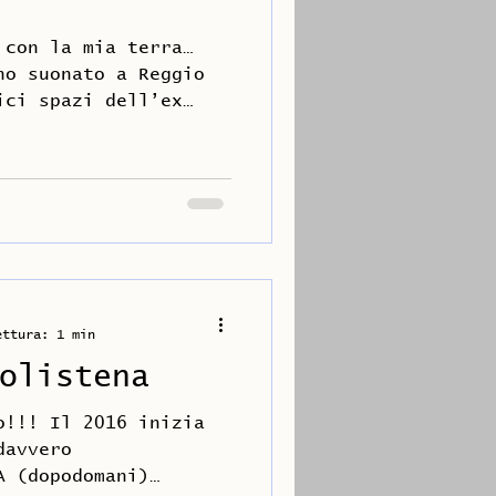
 con la mia terra…
ho suonato a Reggio
ici spazi dell’ex
..
ettura: 1 min
olistena
o!!! Il 2016 inizia
davvero
A (dopodomani)