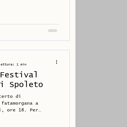
 nella città...
lettura: 1 min
Festival
i Spoleto
certo di
 fatamorgana a
i, ore 18. Per
i: Spoleto Piano...