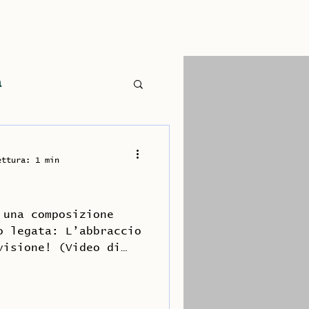
Contatto
Novità
a
ettura: 1 min
 una composizione
o legata: L’abbraccio
visione! (Video di