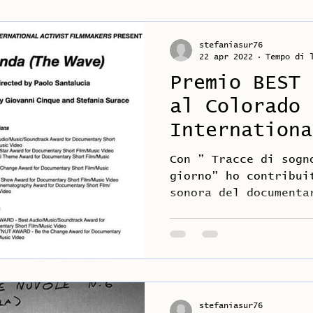
stefaniasur76
22 apr 2022
Tempo di 
Premio BEST 
al Colorado
Internationa
Film 2021
Con ” Tracce di sogn
giorno” ho contribui
sonora del documenta
da Paolo Santalucia)
stefaniasur76