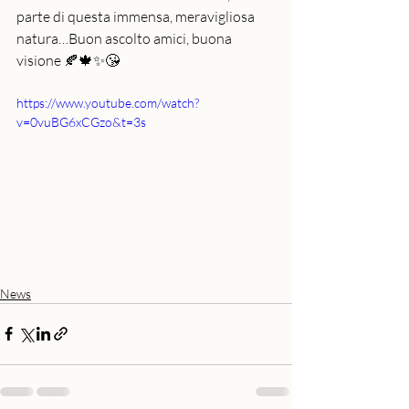
parte di questa immensa, meravigliosa 
natura…Buon ascolto amici, buona 
visione 🍂🍁✨😘
https://www.youtube.com/watch?
v=0vuBG6xCGzo&t=3s
News