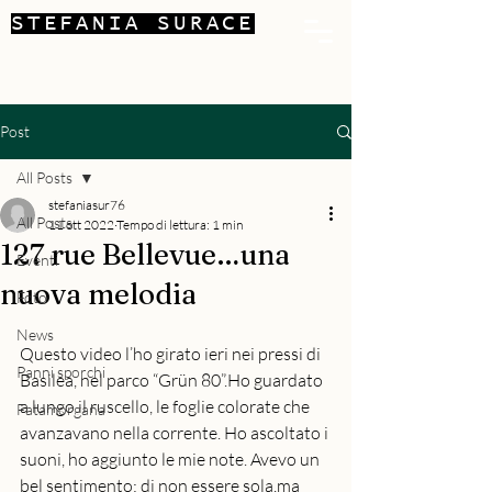
STEFANIA SURACE
Post
All Posts
stefaniasur76
All Posts
11 ott 2022
Tempo di lettura: 1 min
127 rue Bellevue…una
Eventi
nuova melodia
Foto
News
Questo video l’ho girato ieri nei pressi di 
Panni sporchi
Basilea, nel parco “Grün 80”.Ho guardato 
a lungo il ruscello, le foglie colorate che 
Fatamorgana
avanzavano nella corrente. Ho ascoltato i 
suoni, ho aggiunto le mie note. Avevo un 
bel sentimento: di non essere sola,ma 