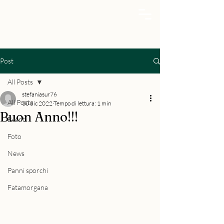
Post
All Posts
stefaniasur76
All Posts
30 dic 2022
Tempo di lettura: 1 min
Buon Anno!!!
Eventi
Foto
News
Panni sporchi
Fatamorgana