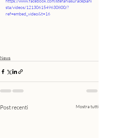
https://www.facebook.com/stefaniasuracepiani
sta/videos/1213061549630800/?
ref=embed_video&t=16
News
Post recenti
Mostra tutti