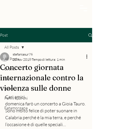
Post
All Posts
stefaniasur76
All Posts
20 nov 2018
Tempo di lettura: 1 min
Concerto giornata
Eventi
internazionale contro la
Foto
violenza sulle donne
News
Cari amici,
Panni sporchi
domenica farò un concerto a Gioia Tauro.
Fatamorgana
Sono molto felice di poter suonare in 
Calabria perché è la mia terra, e perché 
l’occasione è di quelle speciali…