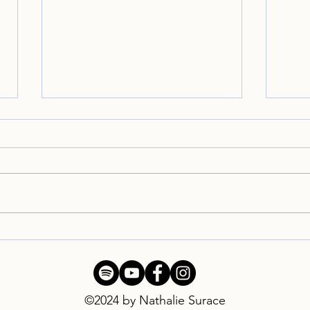
Prossimo concerto: 7
Conc
ottobre, Teatro Arciliuto,
bell
Roma
©2024 by Nathalie Surace