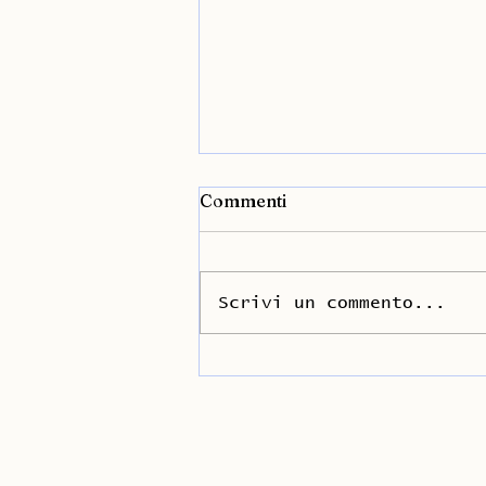
Commenti
Scrivi un commento...
Concerto a Roma: che bel
momento ieri sera...