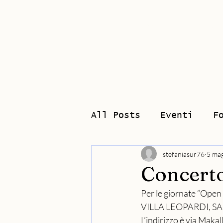
Home
Biograf
All Posts
Eventi
F
stefaniasur76
5 ma
Concerto
Per le giornate “Open 
VILLA LEOPARDI, SAB
L’indirizzo è via Makal