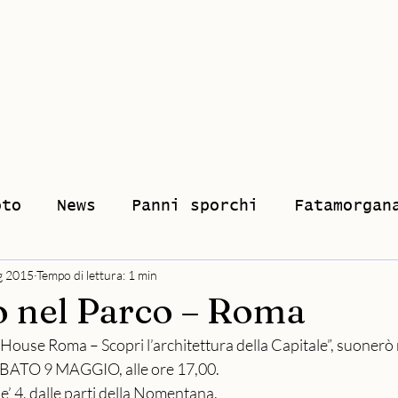
ia
Musica
Lezioni di piano
Shop
oto
News
Panni sporchi
Fatamorgan
g 2015
Tempo di lettura: 1 min
 nel Parco – Roma
House Roma – Scopri l’architettura della Capitale”, suonerò n
ATO 9 MAGGIO, alle ore 17,00.
le’ 4, dalle parti della Nomentana.