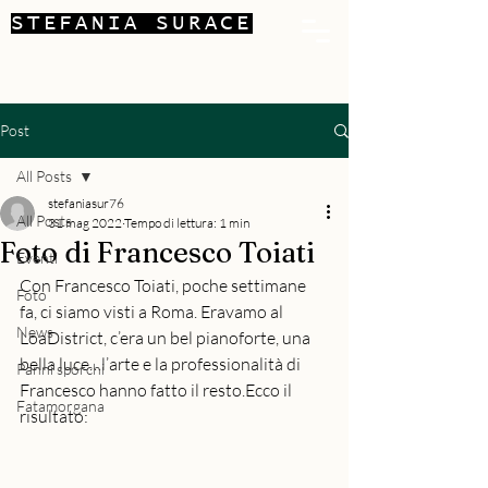
STEFANIA SURACE
Post
All Posts
stefaniasur76
All Posts
31 mag 2022
Tempo di lettura: 1 min
Foto di Francesco Toiati
Eventi
Con Francesco Toiati, poche settimane 
Foto
fa, ci siamo visti a Roma. Eravamo al 
News
LoaDistrict, c’era un bel pianoforte, una 
bella luce…l’arte e la professionalità di 
Panni sporchi
Francesco hanno fatto il resto.Ecco il 
Fatamorgana
risultato: