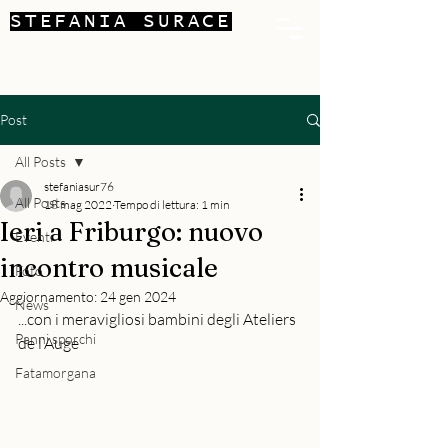
STEFANIA SURACE
Post
All Posts
stefaniasur76
All Posts
18 mag 2022
Tempo di lettura: 1 min
Ieri a Friburgo: nuovo
Eventi
incontro musicale
Foto
Aggiornamento:
24 gen 2024
News
...con i meravigliosi bambini degli Ateliers 
Panni sporchi
de l’Auge
Fatamorgana