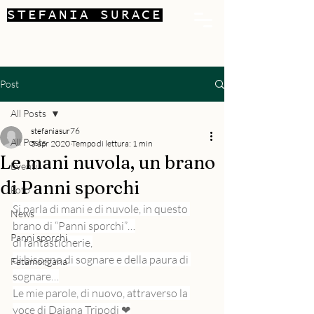
STEFANIA SURACE
Post
All Posts
stefaniasur76
All Posts
5 apr 2020
Tempo di lettura: 1 min
Le mani nuvola, un brano
Eventi
di Panni sporchi
Foto
Si parla di mani e di nuvole, in questo 
News
brano di “Panni sporchi”…
Panni sporchi
di fantasticherie,
di bisogno di sognare e della paura di 
Fatamorgana
sognare…
Le mie parole, di nuovo, attraverso la 
voce di Daiana Tripodi ❤