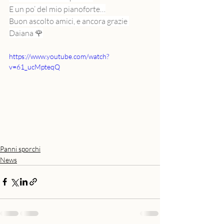
E un po’ del mio pianoforte…
Buon ascolto amici, e ancora grazie 
Daiana 🌹
https://www.youtube.com/watch?
v=61_ucMpteqQ
Panni sporchi
News