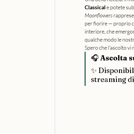
Classical
 e potete sub
Moonflowers
 rapprese
per fiorire — proprio c
interiore, che emergo
qualche modo le nostr
Spero che l'ascolto vi 
🎧 
Ascolta s
✨ Disponibile
streaming di