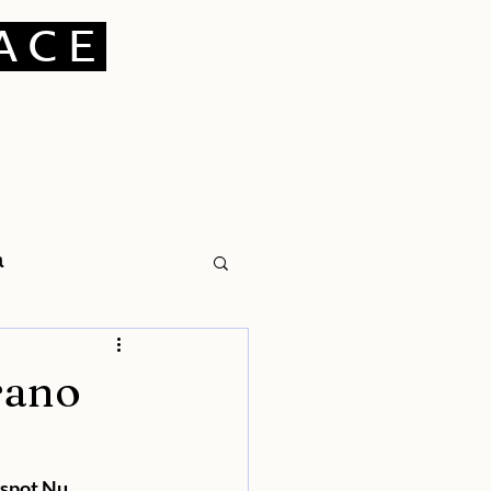
ACE
a
rano
spot Nu 