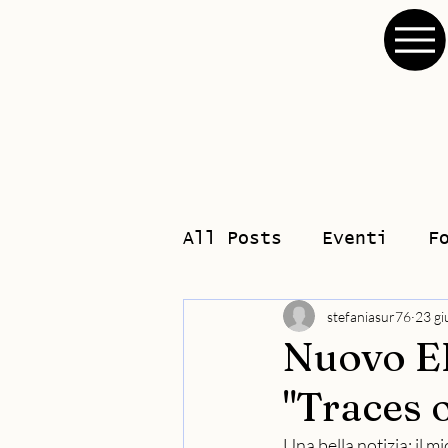
All Posts
Eventi
F
stefaniasur76
23 gi
Nuovo EP
"Traces o
Una bella notizia: il m