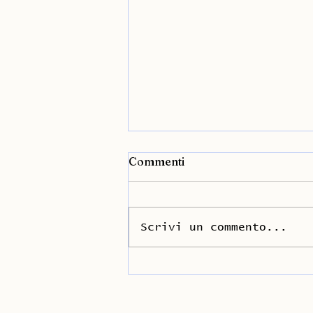
Commenti
Scrivi un commento...
Forgetful Angel: è ora
disponibile !