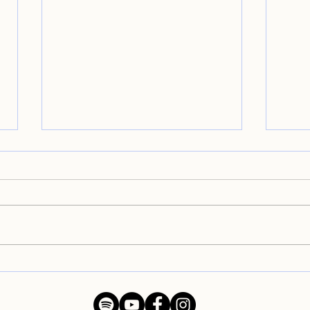
Di nuovo a casa dopo il
È il
Festival Naturalmente
🎧
Pianoforte in Toscana! 🎹🌿