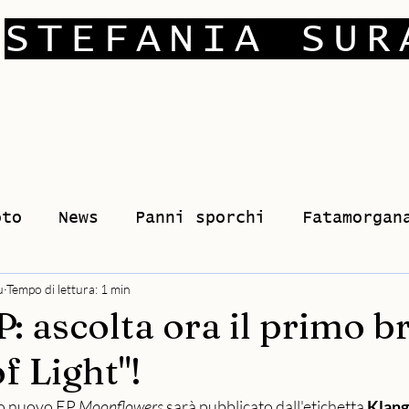
STEFANIA SUR
oto
News
Panni sporchi
Fatamorgan
u
Tempo di lettura: 1 min
: ascolta ora il primo b
f Light"!
io nuovo EP 
Moonflowers 
sarà pubblicato dall'etichetta 
Klang