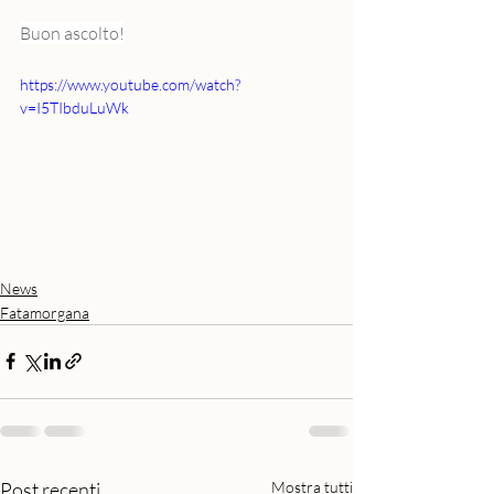
Buon ascolto!
https://www.youtube.com/watch?
v=I5TIbduLuWk
News
Fatamorgana
Post recenti
Mostra tutti