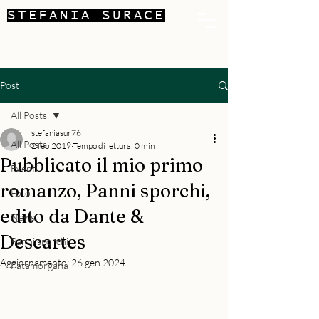
STEFANIA SURACE
Post
All Posts
stefaniasur76
All Posts
2 feb 2019
Tempo di lettura: 0 min
Pubblicato il mio primo
Eventi
romanzo, Panni sporchi,
Foto
edito da Dante &
News
Descartes
Panni sporchi
Aggiornamento:
26 gen 2024
Fatamorgana