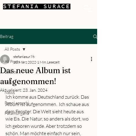
STEFANIA SURACE
Beitrag
All Posts
stefaniasur76
All Posts
10. März 2022
1 Min. Lesezeit
Das neue Album ist
Events
aufgenommen!
Fotos
Aktualisiert:
23. Jan. 2024
News
Ich komme aus Deutschland zurück. Das 
Panni sporchi
Album ist aufgenommen.  Ich schaue aus 
dem Fenster. Die Welt sieht heute aus 
Fatamorgana
wie Eis. Die Natur, so anders als dort, wo 
ich geboren wurde. Aber trotzdem so 
schön. Man möchte einfach nur sein, 