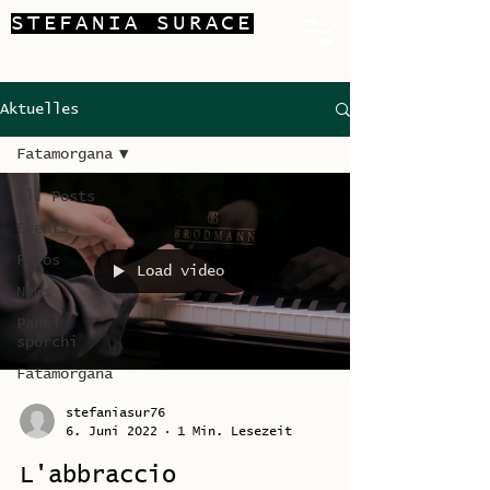
STEFANIA SURACE
Aktuelles
Fatamorgana
All Posts
Events
Fotos
Load video
News
Panni
sporchi
Fatamorgana
stefaniasur76
6. Juni 2022
1 Min. Lesezeit
L'abbraccio