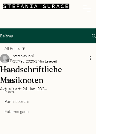
STEFANIA SURACE
Beitrag
All Posts
stefaniasur76
All Posts
25. Feb. 2020
1 Min. Lesezeit
Handschriftliche
Events
Musiknoten
Fotos
Aktualisiert:
24. Jan. 2024
News
Panni sporchi
Fatamorgana