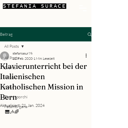
STEFANIA SURACE
Beitrag
All Posts
stefaniasur76
All Posts
12. Feb. 2020
1 Min. Lesezeit
Klavierunterricht bei der
Events
Italienischen
Fotos
Katholischen Mission in
News
Bern
Panni sporchi
Aktualisiert:
21. Jan. 2024
Fatamorgana
🎹🎶🌈