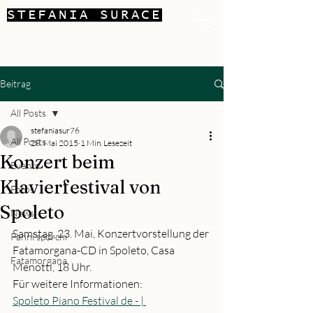
STEFANIA SURACE
Beitrag
All Posts
stefaniasur76
All Posts
28. Mai 2015
1 Min. Lesezeit
Konzert beim
Events
Klavierfestival von
Fotos
Spoleto
News
Samstag, 23. Mai, Konzertvorstellung der 
Panni sporchi
Fatamorgana-CD in Spoleto, Casa 
Fatamorgana
Menotti, 18 Uhr.
Für weitere Informationen:
Spoleto Piano Festival de - | 