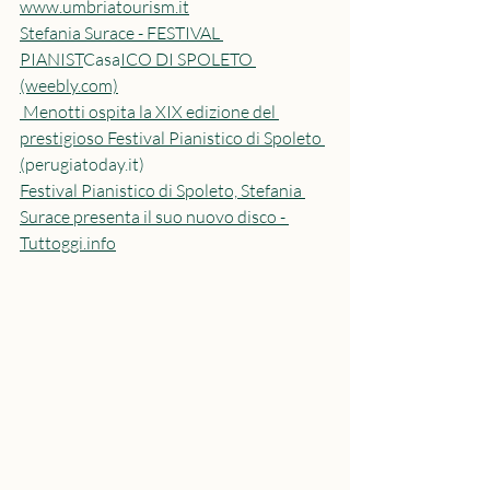
www.umbriatourism.it
Stefania Surace - FESTIVAL 
PIANIST
Casa
ICO DI SPOLETO 
(weebly.com)
 Menotti ospita la XIX edizione del 
prestigioso Festival Pianistico di Spoleto 
(
perugiatoday.it
)
Festival Pianistico di Spoleto, Stefania 
Surace presenta il suo nuovo disco - 
Tuttoggi.info