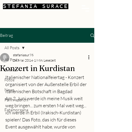
STEFANIA SURACE
Beitrag
All Posts
stefaniasur76
All Posts
24. Mai 2014
1 Min. Lesezeit
Konzert in Kurdistan
Events
Italienischer Nationalfeiertag - Konzert 
Fotos
organisiert von der Außenstelle Erbil der 
News
italienischen Botschaft in Bagdad
Am 2. Juni werde ich meine Musik weit 
Panni sporchi
weg bringen... zum ersten Mal weit weg... 
Fatamorgana
ich werde in Erbil (Irakisch-Kurdistan) 
spielen! Das Foto, das ich für dieses 
Event ausgewählt habe, wurde von 