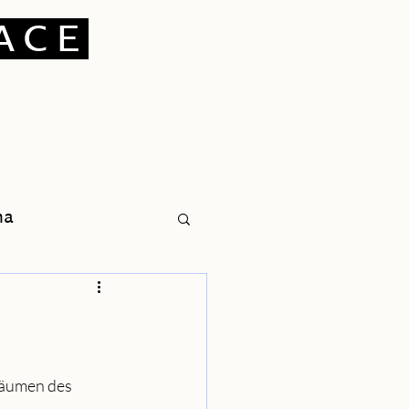
ACE
na
Räumen des 