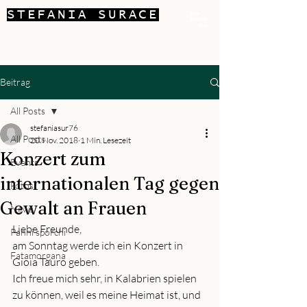
STEFANIA SURACE
Beitrag
All Posts
stefaniasur76
All Posts
20. Nov. 2018
1 Min. Lesezeit
Konzert zum
Events
internationalen Tag gegen
Fotos
Gewalt an Frauen
News
Liebe Freunde,
Panni sporchi
am Sonntag werde ich ein Konzert in 
Fatamorgana
Gioia Tauro geben.
Ich freue mich sehr, in Kalabrien spielen 
zu können, weil es meine Heimat ist, und 