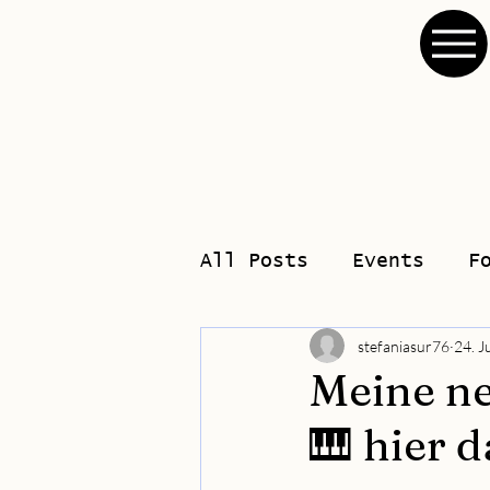
All Posts
Events
F
stefaniasur76
24. J
Meine ne
🎹 hier 