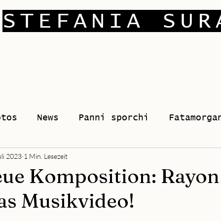
STEFANIA SUR
otos
News
Panni sporchi
Fatamorga
uli 2023
1 Min. Lesezeit
ue Komposition: Rayon
das Musikvideo!