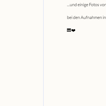
...und einige Fotos vo
bei den Aufnahmen in
🎹❤️