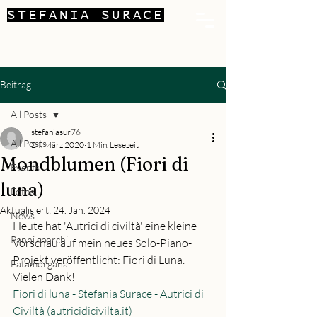
STEFANIA SURACE
Beitrag
All Posts
stefaniasur76
All Posts
24. März 2020
1 Min. Lesezeit
Mondblumen (Fiori di
Events
luna)
Fotos
Aktualisiert:
24. Jan. 2024
News
Heute hat 'Autrici di civiltà' eine kleine 
Panni sporchi
Vorschau auf mein neues Solo-Piano-
Projekt veröffentlicht: Fiori di Luna.
Fatamorgana
Vielen Dank!
Fiori di luna - Stefania Surace - Autrici di 
Civiltà (autricidicivilta.it)