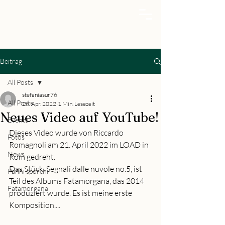
Beitrag
All Posts
stefaniasur76
All Posts
26. Apr. 2022
1 Min. Lesezeit
Neues Video auf YouTube!
Events
Dieses Video wurde von Riccardo 
Fotos
Romagnoli am 21. April 2022 im LOAD in 
News
Rom gedreht.
Das Stück, Segnali dalle nuvole no.5, ist 
Panni sporchi
Teil des Albums Fatamorgana, das 2014 
Fatamorgana
produziert wurde. Es ist meine erste 
Komposition....