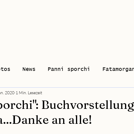
hie
Musik
Klavierstunden
Shop
otos
News
Panni sporchi
Fatamorga
an. 2020
1 Min. Lesezeit
porchi": Buchvorstellung
...Danke an alle!