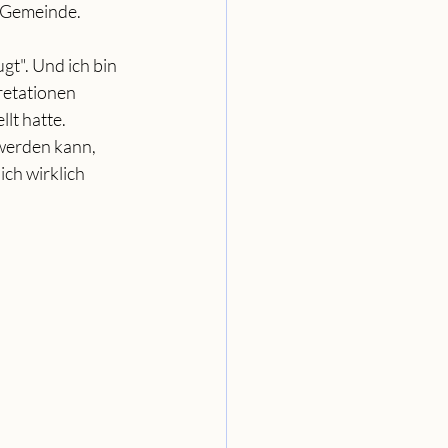
r Gemeinde.
gt". Und ich bin 
retationen 
lt hatte.
werden kann, 
ch wirklich 