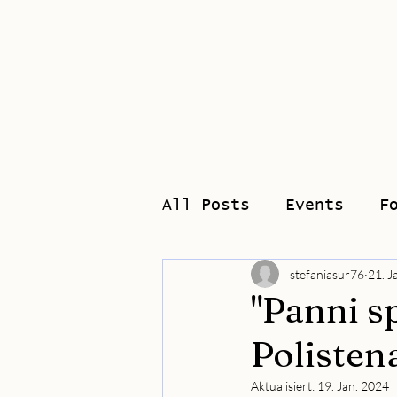
Home
Biograp
All Posts
Events
F
stefaniasur76
21. J
"Panni s
Polistena
Aktualisiert:
19. Jan. 2024