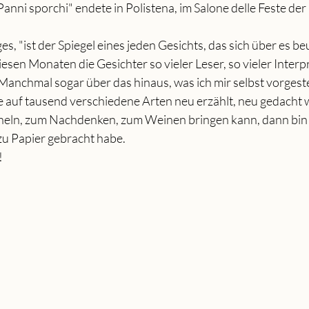
Panni sporchi" endete in Polistena, im Salone delle Feste de
es, "ist der Spiegel eines jeden Gesichts, das sich über es beu
 diesen Monaten die Gesichter so vieler Leser, so vieler Interp
Manchmal sogar über das hinaus, was ich mir selbst vorgestel
 auf tausend verschiedene Arten neu erzählt, neu gedacht 
heln, zum Nachdenken, zum Weinen bringen kann, dann bin i
e zu Papier gebracht habe.
!