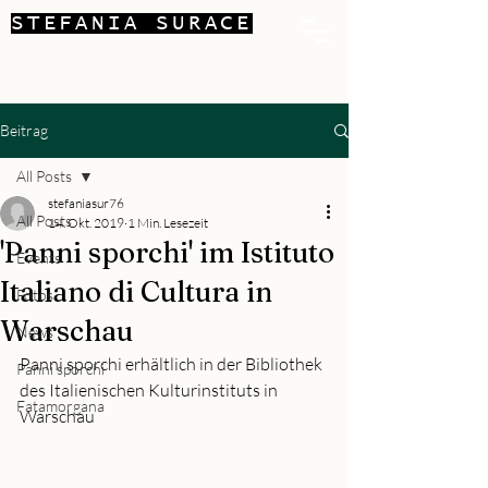
STEFANIA SURACE
Beitrag
All Posts
stefaniasur76
All Posts
14. Okt. 2019
1 Min. Lesezeit
'Panni sporchi' im Istituto
Events
Italiano di Cultura in
Fotos
Warschau
News
Panni sporchi erhältlich in der Bibliothek 
Panni sporchi
des Italienischen Kulturinstituts in 
Fatamorgana
Warschau