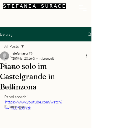
STEFANIA SURACE
Beitrag
All Posts
stefaniasur76
All Posts
28. Mai 2016
0 Min. Lesezeit
Piano solo im
Events
Castelgrande in
Fotos
Bellinzona
News
Panni sporchi
https://www.youtube.com/watch?
Fatamorgana
v=IRLEf2JdYzk