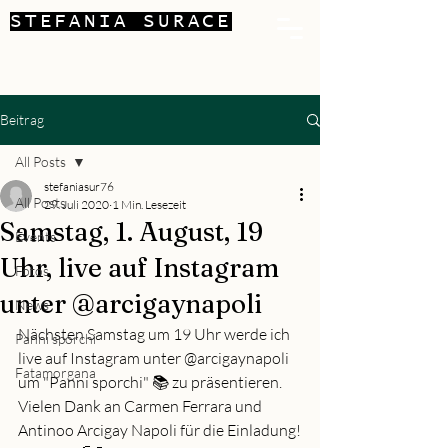
STEFANIA SURACE
Beitrag
All Posts
stefaniasur76
All Posts
29. Juli 2020
1 Min. Lesezeit
Samstag, 1. August, 19
Events
Uhr, live auf Instagram
Fotos
unter @arcigaynapoli
News
Nächsten Samstag um 19 Uhr werde ich 
Panni sporchi
live auf Instagram unter @arcigaynapoli
Fatamorgana
um "Panni sporchi" 📚 zu präsentieren.
Vielen Dank an Carmen Ferrara und 
Antinoo Arcigay Napoli für die Einladung!