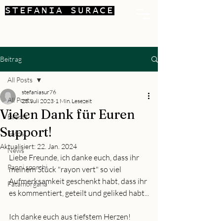
STEFANIA SURACE
Beitrag
All Posts
stefaniasur76
All Posts
25. Juli 2023
1 Min. Lesezeit
Vielen Dank für Euren
Events
Support!
Fotos
Aktualisiert:
22. Jan. 2024
News
Liebe Freunde, ich danke euch, dass ihr 
Panni sporchi
meinem Stück "rayon vert" so viel 
Aufmerksamkeit geschenkt habt, dass ihr 
Fatamorgana
es kommentiert, geteilt und geliked habt...
Ich danke euch aus tiefstem Herzen!